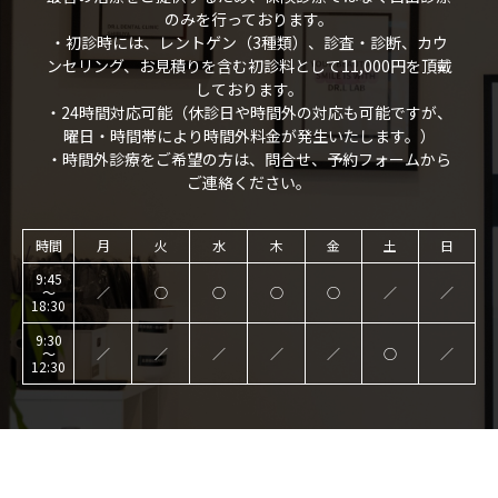
のみを行っております。
・初診時には、レントゲン（3種類）、診査・診断、カウ
ンセリング、お見積りを含む初診料として11,000円を頂戴
しております。
・24時間対応可能（休診日や時間外の対応も可能ですが、
曜日・時間帯により時間外料金が発生いたします。）
・時間外診療をご希望の方は、問合せ、予約フォームから
ご連絡ください。
時間
月
火
水
木
金
土
日
9:45
～
／
○
○
○
○
／
／
18:30
9:30
～
／
／
／
／
／
○
／
12:30